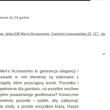
wienia do 24 godzin
wa, sklep EM Men's Accessories, Centrum Łopuszańska 22, I17 - do
n's Accessories to gwarancja elegancji i
Zawarte w nim elementy są wykonane z
egóły, które przyciągną wzrok. Poszetka i
opełnienie dla garnituru, na wszelkie możliwe
tylem prawdziwego gentlemana? Koniecznie
edniej poszetki i szpilki, aby zabłysnąć
ta mody, a przede wszystkim klasą. Nasze