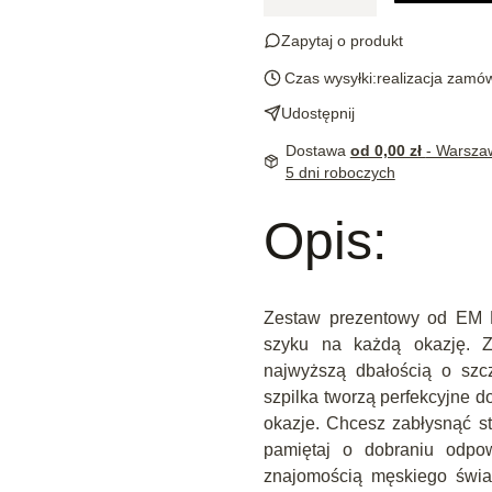
Zapytaj o produkt
Czas wysyłki:
realizacja zamó
Udostępnij
Dostawa
od 0,00 zł
- Warsza
5 dni roboczych
Opis:
Zestaw prezentowy od EM Me
szyku na każdą okazję. 
najwyższą dbałością o szcz
szpilka tworzą perfekcyjne d
okazje. Chcesz zabłysnąć s
pamiętaj o dobraniu odpowi
znajomością męskiego świa