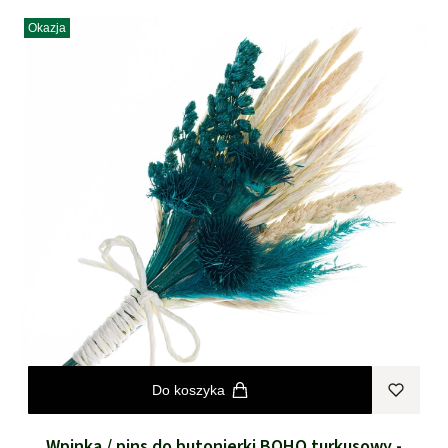
Okazja
Do koszyka
Wpinka / pins do butonierki BOHO turkusowy -