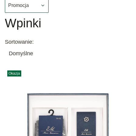
Promocja
Koniec filtrów
Wpinki
Lista produktów
Sortowanie:
Domyślne
Okazja