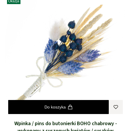
Okazja
Do koszyka
Wpinka / pins do butonierki BOHO chabrowy -
wykonany z suszonych kwiatów / suszków