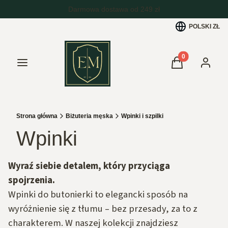
POLSKI
ZŁ
Produkty w kos
Menu
Koszyk
Zaloguj 
Strona główna
Biżuteria męska
Wpinki i szpilki
Wpinki
Wyraź siebie detalem, który przyciąga
spojrzenia.
Wpinki do butonierki to elegancki sposób na
wyróżnienie się z tłumu – bez przesady, za to z
charakterem. W naszej kolekcji znajdziesz