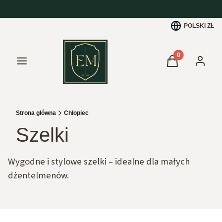
POLSKI
ZŁ
Produkty w kos
Menu
Koszyk
Zaloguj 
Strona główna
Chłopiec
Szelki
Wygodne i stylowe szelki – idealne dla małych
dżentelmenów.