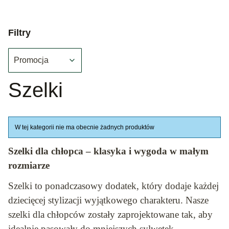
Filtry
Promocja
Koniec filtrów
Szelki
Lista produktów
W tej kategorii nie ma obecnie żadnych produktów
Szelki dla chłopca – klasyka i wygoda w małym
rozmiarze
Szelki to ponadczasowy dodatek, który dodaje każdej
dziecięcej stylizacji wyjątkowego charakteru. Nasze
szelki dla chłopców zostały zaprojektowane tak, aby
idealnie pasowały do mniejszych sylwetek,