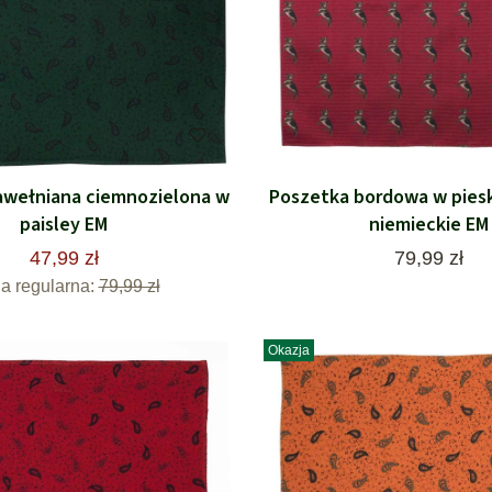
awełniana ciemnozielona w
Poszetka bordowa w piesk
paisley EM
niemieckie EM
Cena
47,99 zł
79,99 zł
a regularna:
79,99 zł
Okazja