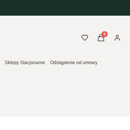
Produkty w kos
Ulubione
Koszyk
Zaloguj 
Sklepy Stacjonarne
Odstąpienie od umowy