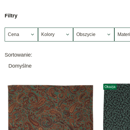
Filtry
Cena
Kolory
Obszycie
Materi
Koniec filtrów
Sortowanie:
Lista produktów
Domyślne
Okazja