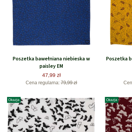
Poszetka bawełniana niebieska w
Poszetka 
paisley EM
47,99 zł
Cena regularna:
79,99 zł
Cen
Okazja
Okazja