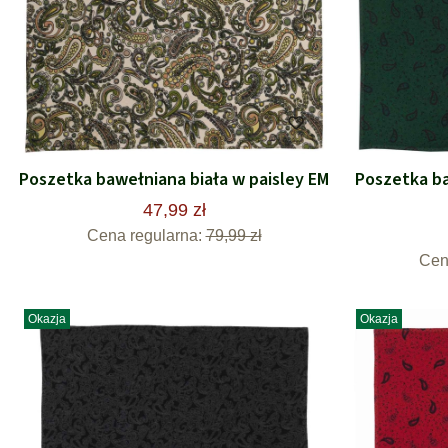
Poszetka bawełniana biała w paisley EM
Poszetka b
47,99 zł
Cena regularna:
79,99 zł
Cen
Okazja
Okazja