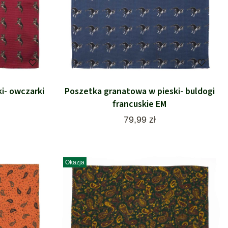
i- owczarki
Poszetka granatowa w pieski- buldogi
francuskie EM
Cena
79,99 zł
Okazja