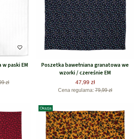
 w paski EM
Poszetka bawełniana granatowa we
wzorki / czereśnie EM
47,99 zł
99 zł
Cena regularna:
79,99 zł
Okazja