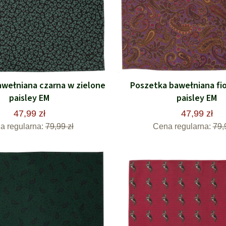
wełniana czarna w zielone
Poszetka bawełniana fi
paisley EM
paisley EM
47,99 zł
47,99 zł
a regularna:
79,99 zł
Cena regularna:
79,