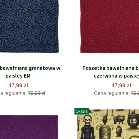
 bawełniana granatowa w
Poszetka bawełniana b
paisley EM
czerwona w paisle
47,99 zł
47,99 zł
a regularna:
79,99 zł
Cena regularna:
79,
Okazja