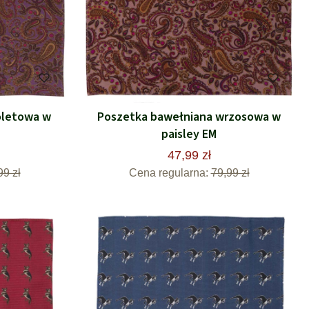
oletowa w
Poszetka bawełniana wrzosowa w
paisley EM
47,99 zł
99 zł
Cena regularna:
79,99 zł