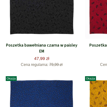
Poszetka bawełniana czarna w paisley
Poszetka
EM
47,99 zł
Cena regularna:
79,99 zł
Cen
Okazja
Okazja