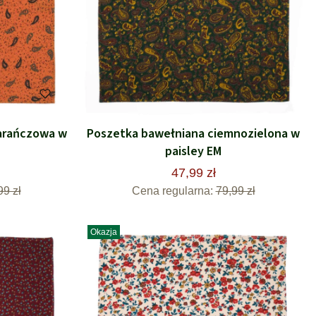
arańczowa w
Poszetka bawełniana ciemnozielona w
paisley EM
47,99 zł
99 zł
Cena regularna:
79,99 zł
Okazja