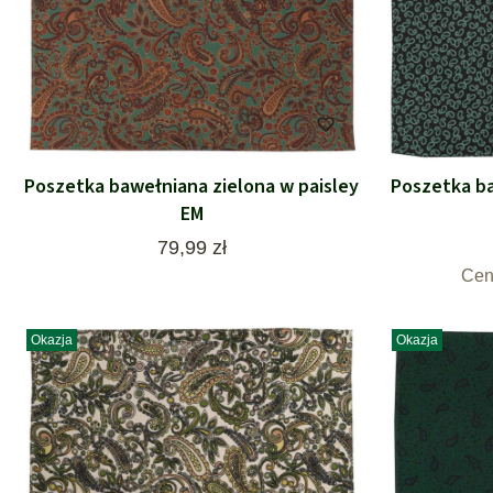
Poszetka bawełniana zielona w paisley
Poszetka ba
EM
Cena
79,99 zł
Cen
Okazja
Okazja