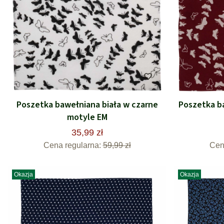
Poszetka bawełniana biała w czarne
Poszetka b
motyle EM
35,99 zł
Cena regularna:
59,99 zł
Cen
Okazja
Okazja