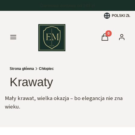
POLSKI
ZŁ
Produkty w kos
Menu
Koszyk
Zaloguj 
Strona główna
Chłopiec
Krawaty
Mały krawat, wielka okazja – bo elegancja nie zna
wieku.