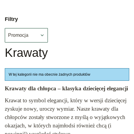
Filtry
Promocja
Koniec filtrów
Krawaty
Lista produktów
W tej kategorii nie ma obecnie żadnych produktów
Krawaty dla chłopca – klasyka dziecięcej elegancji
Krawat to symbol elegancji, który w wersji dziecięcej
zyskuje nowy, uroczy wymiar. Nasze krawaty dla
chłopców zostały stworzone z myślą o wyjątkowych
okazjach, w których najmłodsi również chcą (i
powinni!) wyglądać stylowo.