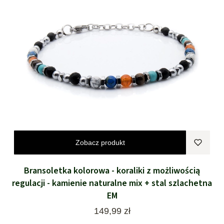
Zobacz produkt
Bransoletka kolorowa - koraliki z możliwością
regulacji - kamienie naturalne mix + stal szlachetna
EM
Cena
149,99 zł