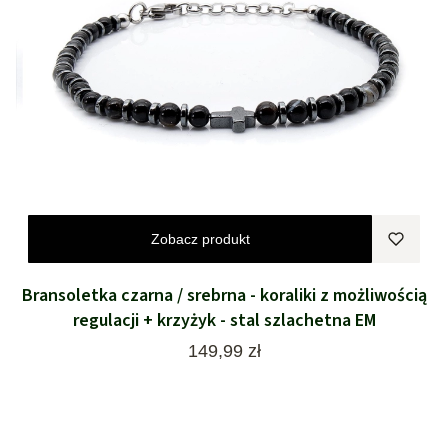
Zobacz produkt
Bransoletka czarna / srebrna - koraliki z możliwością
regulacji + krzyżyk - stal szlachetna EM
Cena
149,99 zł