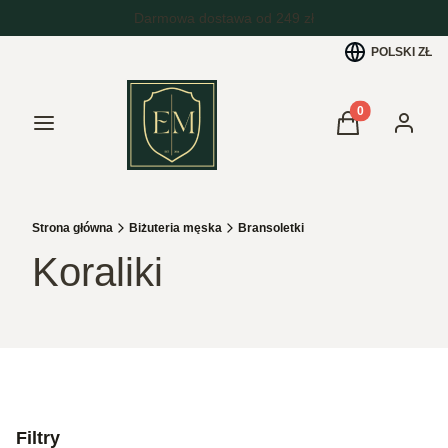
POLSKI
ZŁ
Produkty w kos
Menu
Koszyk
Zaloguj 
Strona główna
Biżuteria męska
Bransoletki
Koraliki
Filtry