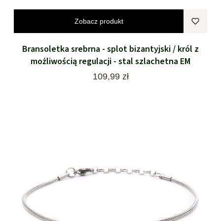
Zobacz produkt
Bransoletka srebrna - splot bizantyjski / król z
możliwością regulacji - stal szlachetna EM
Cena
109,99 zł