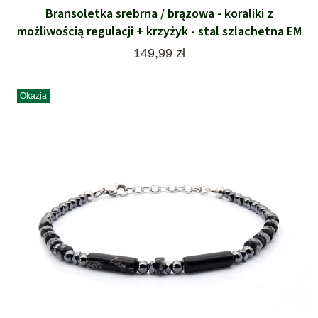
Bransoletka srebrna / brązowa - koraliki z
możliwością regulacji + krzyżyk - stal szlachetna EM
Cena
149,99 zł
Okazja