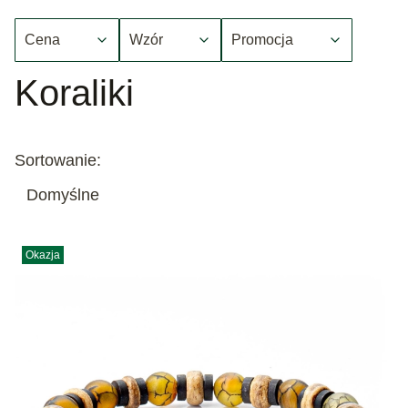
Cena
Wzór
Promocja
Koniec filtrów
Koraliki
Lista produktów
Sortowanie:
Domyślne
Okazja