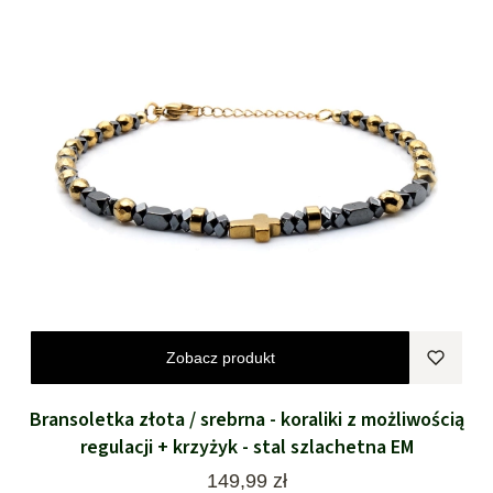
Zobacz produkt
Bransoletka złota / srebrna - koraliki z możliwością
regulacji + krzyżyk - stal szlachetna EM
Cena
149,99 zł