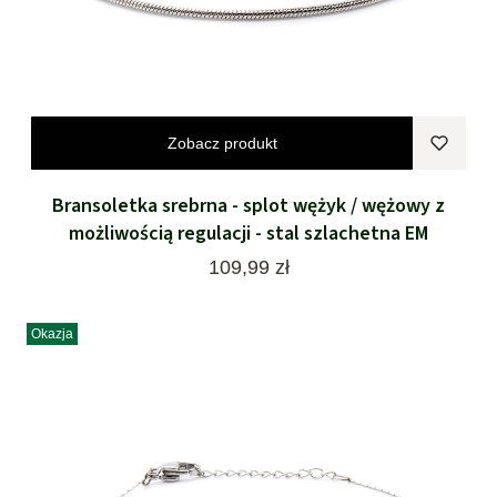
Zobacz produkt
Bransoletka srebrna - splot wężyk / wężowy z
możliwością regulacji - stal szlachetna EM
Cena
109,99 zł
Okazja