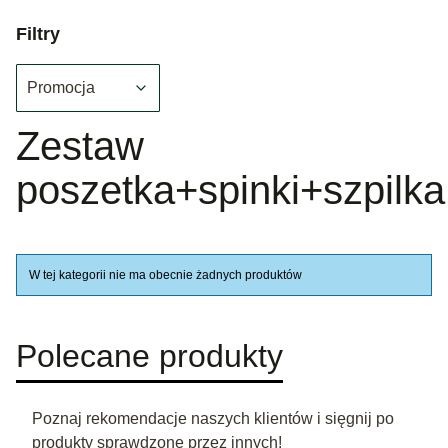
Filtry
Promocja
Koniec filtrów
Zestaw
poszetka+spinki+szpilka
Lista produktów
W tej kategorii nie ma obecnie żadnych produktów
Polecane produkty
Poznaj rekomendacje naszych klientów i sięgnij po
produkty sprawdzone przez innych!