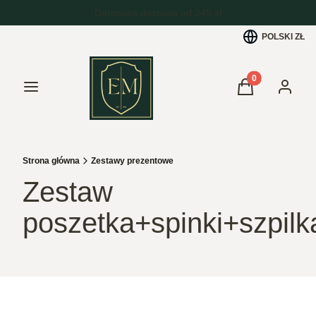
POLSKI
ZŁ
Produkty w kos
Menu
Koszyk
Zaloguj 
Strona główna
Zestawy prezentowe
Zestaw
poszetka+spinki+szpilk