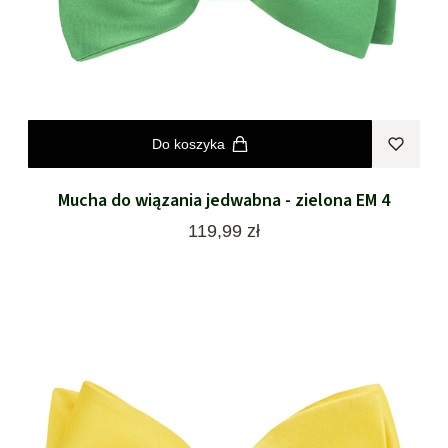
Do koszyka
Mucha do wiązania jedwabna - zielona EM 4
Cena
119,99 zł