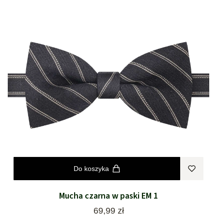
Do koszyka
Mucha czarna w paski EM 1
Cena
69,99 zł