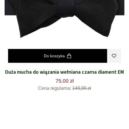
Do koszyka
Duża mucha do wiązania wełniana czarna diament EM
75,00 zł
Cena regularna:
149,99 zł