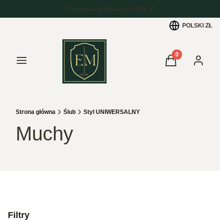
POLSKI
ZŁ
Produkty w kos
Menu
Koszyk
Zaloguj 
Strona główna
Ślub
Styl UNIWERSALNY
Muchy
Filtry