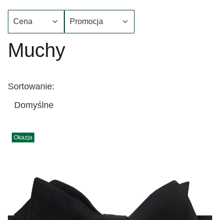
Cena
Promocja
Koniec filtrów
Muchy
Lista produktów
Sortowanie:
Domyślne
Okazja