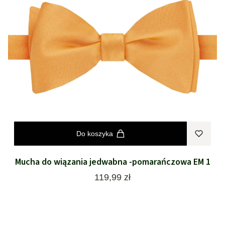
Do koszyka
Mucha do wiązania jedwabna -pomarańczowa EM 1
Cena
119,99 zł