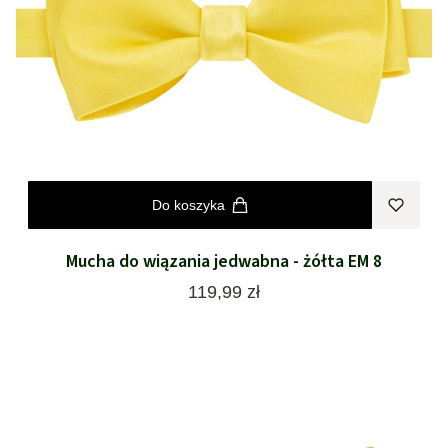
Do koszyka
Mucha do wiązania jedwabna - żółta EM 8
Cena
119,99 zł