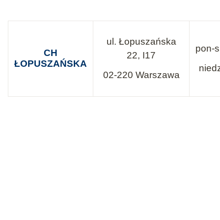
ul. Łopuszańska
pon-s
CH
22, I17
ŁOPUSZAŃSKA
nied
02-220 Warszawa