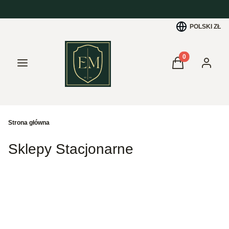
POLSKI
ZŁ
Produkty w kos
Menu
Koszyk
Zaloguj 
Strona główna
Sklepy Stacjonarne