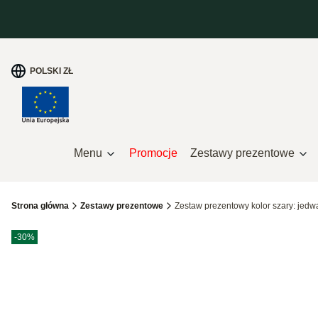
POLSKI
ZŁ
Menu
Promocje
Zestawy prezentowe
Strona główna
Zestawy prezentowe
Zestaw prezentowy kolor szary: jed
Etykiety produktu
zniżki
-30%