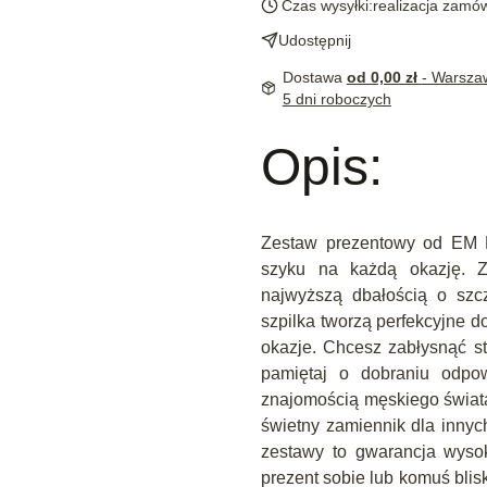
Czas wysyłki:
realizacja zamó
Udostępnij
Dostawa
od 0,00 zł
- Warsza
5 dni roboczych
Opis:
Zestaw prezentowy od EM Me
szyku na każdą okazję. 
najwyższą dbałością o szcz
szpilka tworzą perfekcyjne d
okazje. Chcesz zabłysnąć s
pamiętaj o dobraniu odpowi
znajomością męskiego świata
świetny zamiennik dla innyc
zestawy to gwarancja wysok
prezent sobie lub komuś bli