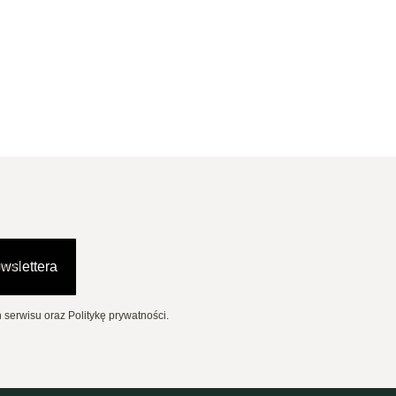
mail
wslettera
serwisu oraz Politykę prywatności.