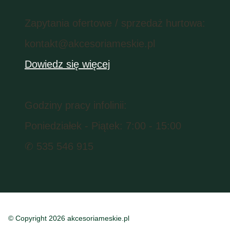
Zapytania ofertowe / sprzedaż hurtowa:
kontakt@akcesoriameskie.pl
Dowiedz się więcej
Godziny pracy infolinii:
Poniedziałek - Piątek: 7:00 - 15:00
✆ 535 546 915
© Copyright 2026 akcesoriameskie.pl