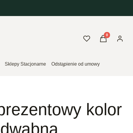
Produkty w kos
Ulubione
Koszyk
Zaloguj 
Sklepy Stacjonarne
Odstąpienie od umowy
prezentowy kolor
jedwabna