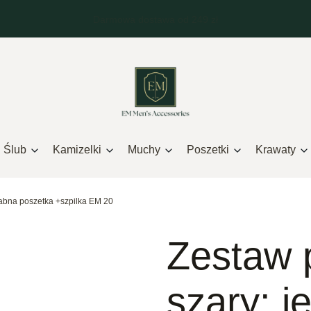
Ślub
Kamizelki
Muchy
Poszetki
Krawaty
wabna poszetka +szpilka EM 20
Zestaw 
szary: 