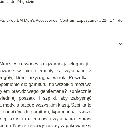
wienia do 24 godzin
wa, sklep EM Men's Accessories, Centrum Łopuszańska 22, I17 - do
n's Accessories to gwarancja elegancji i
Zawarte w nim elementy są wykonane z
egóły, które przyciągną wzrok. Poszetka i
opełnienie dla garnituru, na wszelkie możliwe
tylem prawdziwego gentlemana? Koniecznie
edniej poszetki i szpilki, aby zabłysnąć
 mody, a przede wszystkim klasą. Szpilka to
h dodatków do garnituru, typu mucha. Nasze
iej jakości materiałów i wykonania. Spraw
skiemu. Nasze zestawy zostały zapakowane w