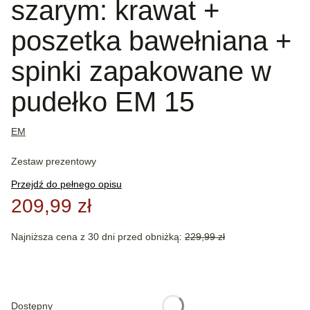
szarym: krawat +
poszetka bawełniana +
spinki zapakowane w
pudełko EM 15
EM
Zestaw prezentowy
Przejdź do pełnego opisu
209,99 zł
Najniższa cena z 30 dni przed obniżką:
229,99 zł
Wybierz wariant produktu:
Poszczególne warianty mogą różnić się ceną
Dostępny