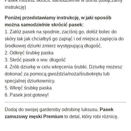
Pasek możesz skrócić samodzielnie w domu (dołączamy
instrukcję)
Poniżej przedstawiamy instrukcję, w jaki sposób
można samodzielnie skrócić pasek:
1. Załóż pasek na spodnie, zaciśnij go, dołóż bolec do
skóry tak jak chciałbyś go zapiąć i od miejsca zapięcia do
środkowej dziurki zmierz występującą długość.
2. Odkręć śrubkę paska
3. Skróć pasek o ww. długość
4. Zrób dziurkę w celu wkręcenia śrubki. Dziurkę możesz
dokonać za pomocą gwoździa/noża/śrubokrętu lub
specjalnej dziurkownicy.
5. Wkręć śrubkę paska
6. Pasek jest gotowy!
Dodaj do swojej garderoby odrobinę luksusu.
Pasek
zamszowy męski Premium
to detal, który robi różnicę.