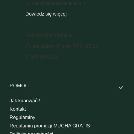
kontakt@akcesoriameskie.pl
Dowiedz się więcej
Godziny pracy infolinii:
Poniedziałek - Piątek: 7:00 - 15:00
✆ 535 546 915
Linki w stopce
POMOC
Jak kupować?
Kontakt
Regulaminy
Regulamin promocji MUCHA GRATIS