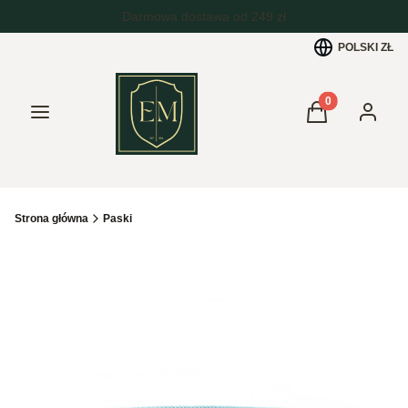
POLSKI
ZŁ
Produkty w kos
Menu
Koszyk
Zaloguj 
Strona główna
Paski