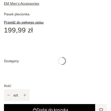
EM Men's Accessories
Pasek plecionka
Przejdź do pełnego opisu
Cena
199,99 zł
Wybierz wariant produktu:
Poszczególne warianty mogą różnić się ceną
Dostępny
*
Rozmiar
Wybierz
Ilość
szt.
Dodaj do koszyka