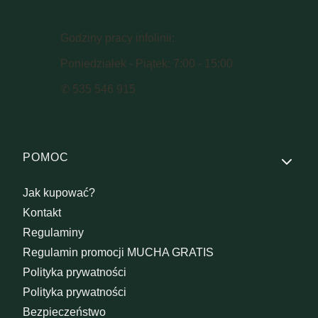
Godziny pracy infolinii:
Poniedziałek - Piątek: 7:00 - 15:00
✆ 535 546 915
Linki w stopce
POMOC
Jak kupować?
Kontakt
Regulaminy
Regulamin promocji MUCHA GRATIS
Polityka prywatności
Polityka prywatności
Bezpieczeństwo