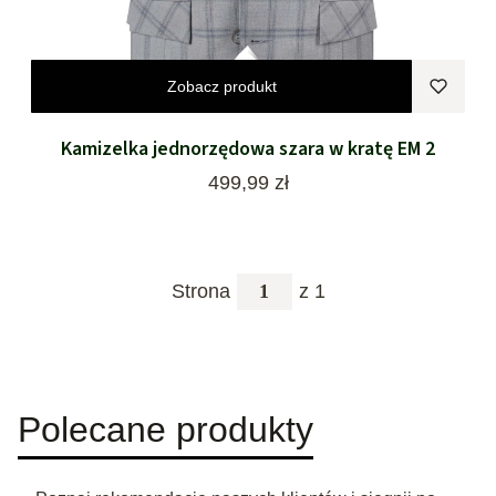
Zobacz produkt
Kamizelka jednorzędowa szara w kratę EM 2
Cena
499,99 zł
Strona
z 1
Polecane produkty