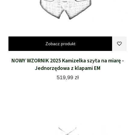
Zobacz produkt
NOWY WZORNIK 2025 Kamizelka szyta na miarę -
Jednorzędowa z klapami EM
Cena
519,99 zł