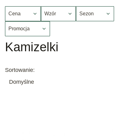
Cena
Wzór
Sezon
Promocja
Koniec filtrów
Kamizelki
Lista produktów
Sortowanie:
Domyślne