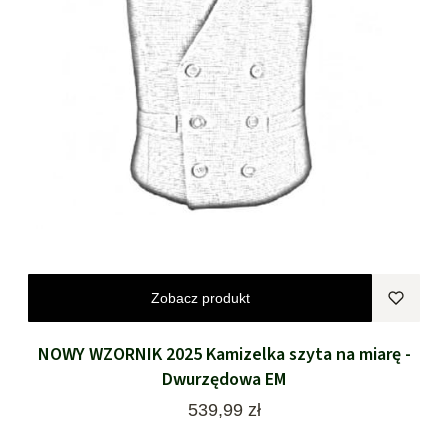
Zobacz produkt
NOWY WZORNIK 2025 Kamizelka szyta na miarę -
Dwurzędowa EM
Cena
539,99 zł