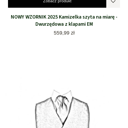
Zobacz produkt
NOWY WZORNIK 2025 Kamizelka szyta na miarę -
Dwurzędowa z klapami EM
Cena
559,99 zł