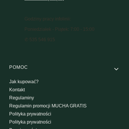
Godziny pracy infolinii:
Poniedziałek - Piątek: 7:00 - 15:00
✆ 535 546 915
Linki w stopce
POMOC
Jak kupować?
Kontakt
Regulaminy
Regulamin promocji MUCHA GRATIS
Polityka prywatności
Polityka prywatności