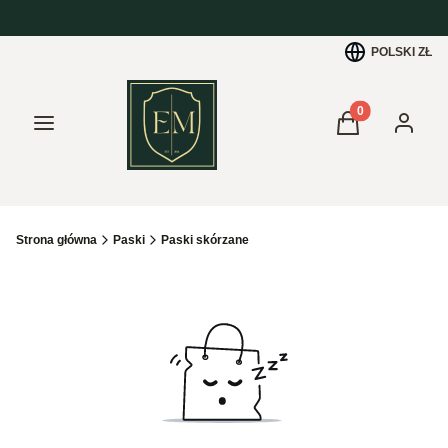
POLSKI
ZŁ
Produkty w kos
Menu
Koszyk
Zaloguj 
Strona główna
Paski
Paski skórzane