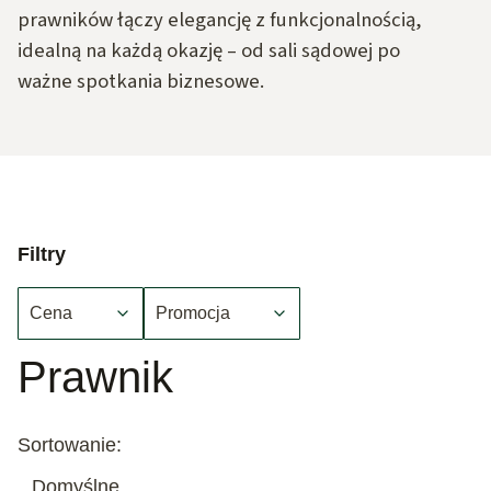
prawników łączy elegancję z funkcjonalnością,
idealną na każdą okazję – od sali sądowej po
ważne spotkania biznesowe.
Filtry
Cena
Promocja
Koniec filtrów
Prawnik
Lista produktów
Sortowanie:
Domyślne