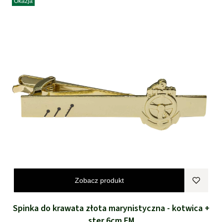
Okazja
Zobacz produkt
Spinka do krawata złota marynistyczna - kotwica +
ster 6cm EM