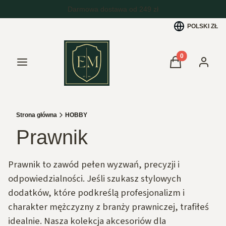
POLSKI
ZŁ
Produkty w kos
Menu
Koszyk
Zaloguj 
Strona główna
HOBBY
Prawnik
Prawnik to zawód pełen wyzwań, precyzji i
odpowiedzialności. Jeśli szukasz stylowych
dodatków, które podkreślą profesjonalizm i
charakter mężczyzny z branży prawniczej, trafiłeś
idealnie. Nasza kolekcja akcesoriów dla