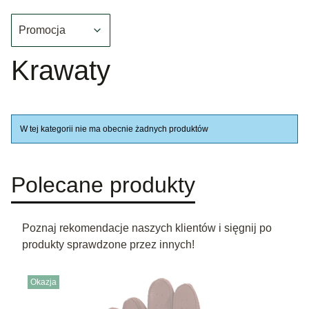
Promocja
Koniec filtrów
Krawaty
Lista produktów
W tej kategorii nie ma obecnie żadnych produktów
Polecane produkty
Poznaj rekomendacje naszych klientów i sięgnij po
produkty sprawdzone przez innych!
Okazja