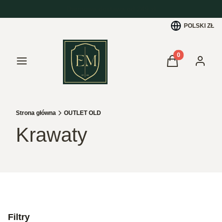
POLSKI
ZŁ
Produkty w kos
Menu
Koszyk
Zaloguj 
Strona główna
OUTLET OLD
Krawaty
Filtry