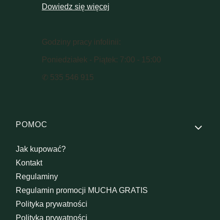
Dowiedz się więcej
Godziny pracy infolinii:
Poniedziałek - Piątek: 7:00 - 15:00
✆ 535 546 915
Linki w stopce
POMOC
Jak kupować?
Kontakt
Regulaminy
Regulamin promocji MUCHA GRATIS
Polityka prywatności
Polityka prywatności